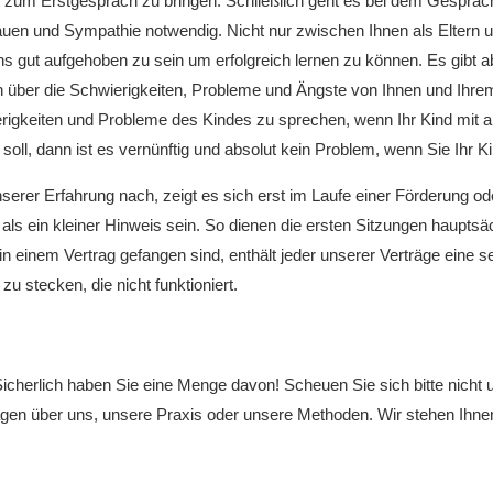
it zum Erstgespräch zu bringen. Schließlich geht es bei dem Gespräc
en und Sympathie notwendig. Nicht nur zwischen Ihnen als Eltern u
uns gut aufgehoben zu sein um erfolgreich lernen zu können. Es gibt
 über die Schwierigkeiten, Probleme und Ängste von Ihnen und Ihrem
ierigkeiten und Probleme des Kindes zu sprechen, wenn Ihr Kind mit a
 soll, dann ist es vernünftig und absolut kein Problem, wenn Sie Ihr 
nserer Erfahrung nach, zeigt es sich erst im Laufe einer Förderung
 als ein kleiner Hinweis sein. So dienen die ersten Sitzungen haupt
 in einem Vertrag gefangen sind, enthält jeder unserer Verträge eine
u stecken, die nicht funktioniert.
Sicherlich haben Sie eine Menge davon! Scheuen Sie sich bitte nicht 
ragen über uns, unsere Praxis oder unsere Methoden. Wir stehen Ihn