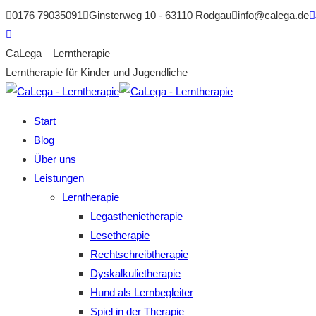
Zum
0176 79035091
Ginsterweg 10 - 63110 Rodgau
info@calega.de
Inhalt
Facebook
springen
page
CaLega – Lerntherapie
opens
Lerntherapie für Kinder und Jugendliche
in
new
Start
window
Blog
Über uns
Leistungen
Lerntherapie
Legasthenietherapie
Lesetherapie
Rechtschreibtherapie
Dyskalkulietherapie
Hund als Lernbegleiter
Spiel in der Therapie