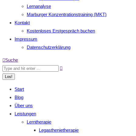
Lernanalyse
Marburger Konzentrationstraining (MKT)
Kontakt
Kostenloses Erstgespräch buchen
Impressum
Datenschutzerklärung
Search:
Suche
Start
Blog
Über uns
Leistungen
Lerntherapie
Legasthenietherapie