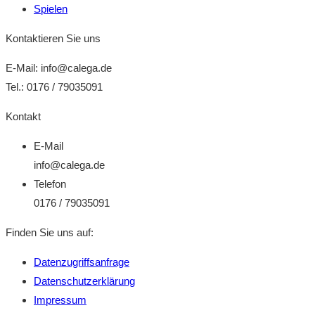
Spielen
Kontaktieren Sie uns
E-Mail: info@calega.de
Tel.: 0176 / 79035091
Kontakt
E-Mail
info@calega.de
Telefon
0176 / 79035091
Finden Sie uns auf:
Facebook
E-
Datenzugriffsanfrage
page
Mail
Datenschutzerklärung
opens
page
Impressum