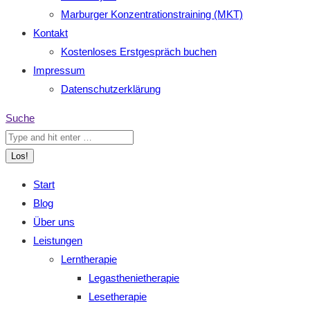
Marburger Konzentrationstraining (MKT)
Kontakt
Kostenloses Erstgespräch buchen
Impressum
Datenschutzerklärung
Search:
Suche
Start
Blog
Über uns
Leistungen
Lerntherapie
Legasthenietherapie
Lesetherapie