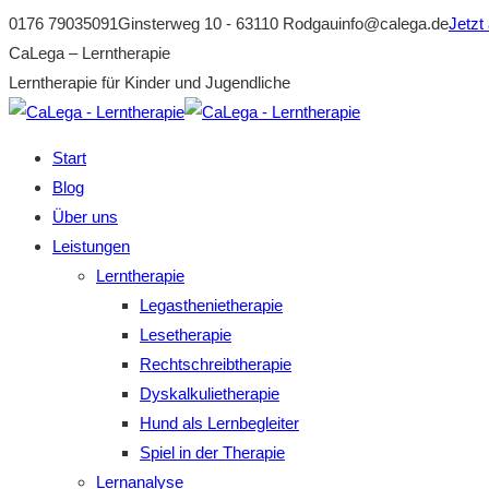
Zum
0176 79035091
Ginsterweg 10 - 63110 Rodgau
info@calega.de
Jetzt
Inhalt
Facebook
CaLega – Lerntherapie
springen
page
Lerntherapie für Kinder und Jugendliche
opens
in
Start
new
Blog
window
Über uns
Leistungen
Lerntherapie
Legasthenietherapie
Lesetherapie
Rechtschreibtherapie
Dyskalkulietherapie
Hund als Lernbegleiter
Spiel in der Therapie
Lernanalyse