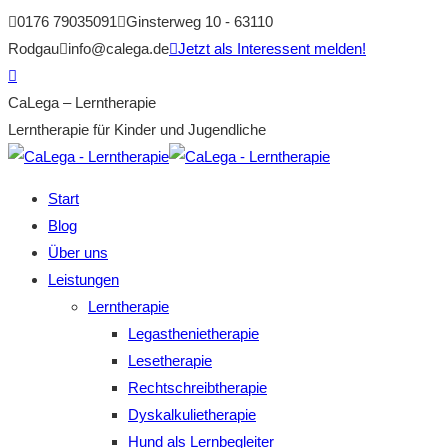
Zum
0176 79035091
Ginsterweg 10 - 63110
Inhalt
Rodgau
info@calega.de
Jetzt als Interessent melden!
springen
Facebook
page
CaLega – Lerntherapie
opens
Lerntherapie für Kinder und Jugendliche
in
new
Start
window
Blog
Über uns
Leistungen
Lerntherapie
Legasthenietherapie
Lesetherapie
Rechtschreibtherapie
Dyskalkulietherapie
Hund als Lernbegleiter