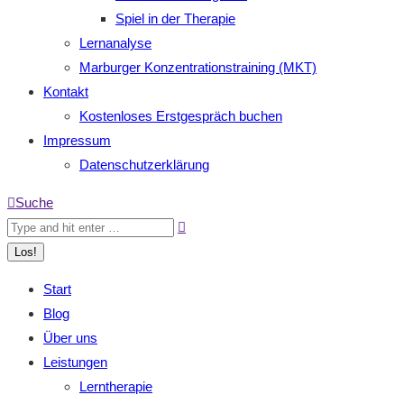
Spiel in der Therapie
Lernanalyse
Marburger Konzentrationstraining (MKT)
Kontakt
Kostenloses Erstgespräch buchen
Impressum
Datenschutzerklärung
Search:
Suche
Start
Blog
Über uns
Leistungen
Lerntherapie