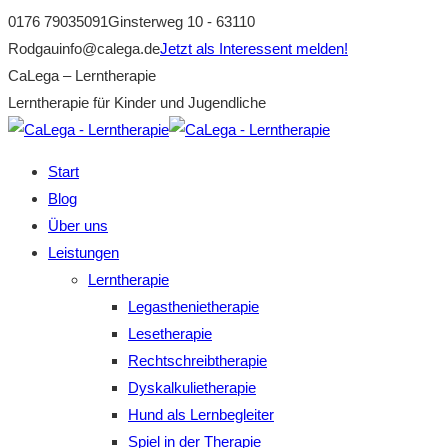
Zum
0176 79035091
Ginsterweg 10 - 63110
Inhalt
Rodgau
info@calega.de
Jetzt als Interessent melden!
springen
Facebook
CaLega – Lerntherapie
page
Lerntherapie für Kinder und Jugendliche
opens
in
Start
new
Blog
window
Über uns
Leistungen
Lerntherapie
Legasthenietherapie
Lesetherapie
Rechtschreibtherapie
Dyskalkulietherapie
Hund als Lernbegleiter
Spiel in der Therapie