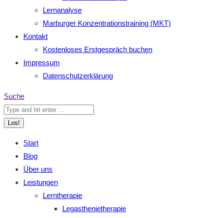
Lernanalyse
Marburger Konzentrationstraining (MKT)
Kontakt
Kostenloses Erstgespräch buchen
Impressum
Datenschutzerklärung
Search:
Suche
Start
Blog
Über uns
Leistungen
Lerntherapie
Legasthenietherapie