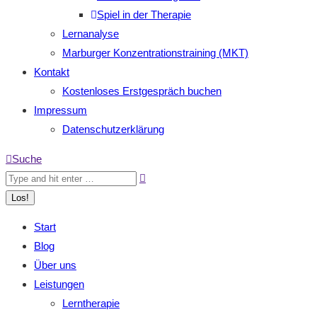
Spiel in der Therapie
Lernanalyse
Marburger Konzentrationstraining (MKT)
Kontakt
Kostenloses Erstgespräch buchen
Impressum
Datenschutzerklärung
Search:
Suche
Start
Blog
Über uns
Leistungen
Lerntherapie