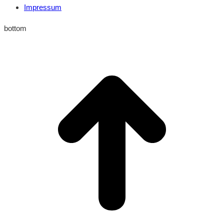
Impressum
bottom
t
T