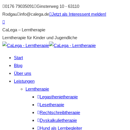
Zum
0176 79035091
Ginsterweg 10 - 63110
Inhalt
Rodgau
info@calega.de
Jetzt als Interessent melden!
springen
Facebook
page
CaLega – Lerntherapie
opens
Lerntherapie für Kinder und Jugendliche
in
new
Start
window
Blog
Über uns
Leistungen
Lerntherapie
Legasthenietherapie
Lesetherapie
Rechtschreibtherapie
Dyskalkulietherapie
Hund als Lernbegleiter